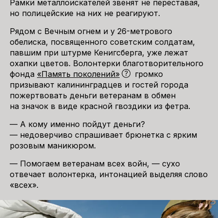
Рамки металлоискателей звенят не переставая,
но полицейские на них не реагируют.
Рядом с Вечным огнем и у 26-метрового
обелиска, посвященного советским солдатам,
павшим при штурме Кенигсберга, уже лежат
охапки цветов. Волонтерки благотворительного
фонда
«Память поколений»
громко
призывают калининградцев и гостей города
пожертвовать деньги ветеранам в обмен
на значок в виде красной гвоздики из фетра.
— А кому именно пойдут деньги?
— недоверчиво спрашивает брюнетка с ярким
розовым маникюром.
— Помогаем ветеранам всех войн, — сухо
отвечает волонтерка, интонацией выделяя слово
«всех».