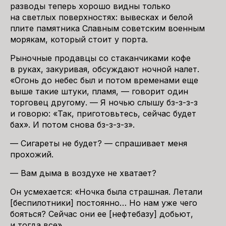
разводы теперь хорошо видны только
на светлых поверхностях: вывесках и белой
плите памятника Славным советским военным
морякам, который стоит у порта.
Рыночные продавцы со стаканчиками кофе
в руках, закуривая, обсуждают ночной налет.
«Огонь до небес был и потом временами еще
выше такие штуки, пламя, — говорит один
торговец другому. — Я ночью слышу бз-з-з-з
и говорю: «Так, приготовьтесь, сейчас будет
бах». И потом снова бз-з-з-з».
— Сигареты не будет? — спрашивает меня
прохожий.
— Вам дыма в воздухе не хватает?
Он усмехается: «Ночка была страшная. Летали
[беспилотники] постоянно… Но нам уже чего
бояться? Сейчас они ее [нефтебазу] добьют,
и тогда все».