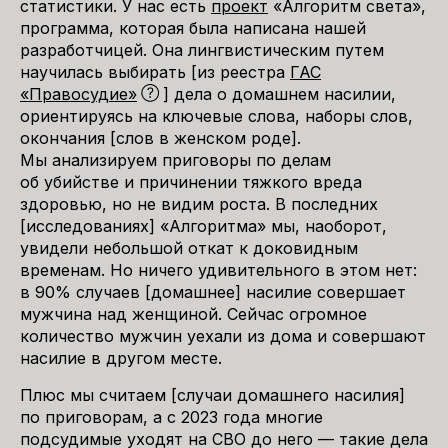
статистики. У нас есть
проект
«Алгоритм света»,
программа, которая была написана нашей
разработчицей. Она лингвистическим путем
научилась выбирать [из реестра
ГАС
«Правосудие»
] дела о домашнем насилии,
ориентируясь на ключевые слова, наборы слов,
окончания [слов в женском роде].
Мы анализируем приговоры по делам
об убийстве и причинении тяжкого вреда
здоровью, но не видим роста. В последних
[исследованиях] «Алгоритма» мы, наоборот,
увидели небольшой откат к доковидным
временам. Но ничего удивительного в этом нет:
в 90% случаев [домашнее] насилие совершает
мужчина над женщиной. Сейчас огромное
количество мужчин уехали из дома и совершают
насилие в другом месте.
Плюс мы считаем [случаи домашнего насилия]
по приговорам, а с 2023 года многие
подсудимые уходят на СВО до него — такие дела