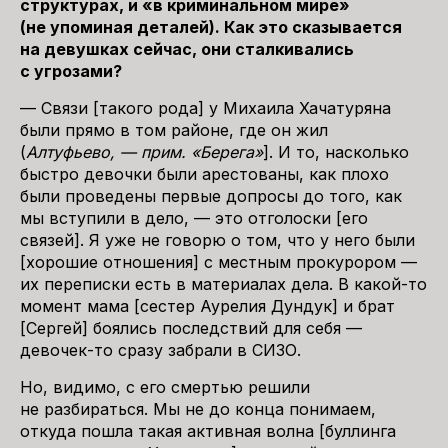
структурах, и «в криминальном мире»
(не упоминая деталей). Как это сказывается
на девушках сейчас, они сталкивались
с угрозами?
— Связи [такого рода] у Михаила Хачатуряна
были прямо в том районе, где он жил
(
Алтуфьево, — прим. «Берега»
]. И то, насколько
быстро девочки были арестованы, как плохо
были проведены первые допросы до того, как
мы вступили в дело, — это отголоски [его
связей]. Я уже не говорю о том, что у него были
[хорошие отношения] с местным прокурором —
их переписки есть в материалах дела. В какой-то
момент мама [сестер Аурелия Дундук] и брат
[Сергей] боялись последствий для себя —
девочек-то сразу забрали в СИЗО.
Но, видимо, с его смертью решили
не разбираться. Мы не до конца понимаем,
откуда пошла такая активная волна [буллинга