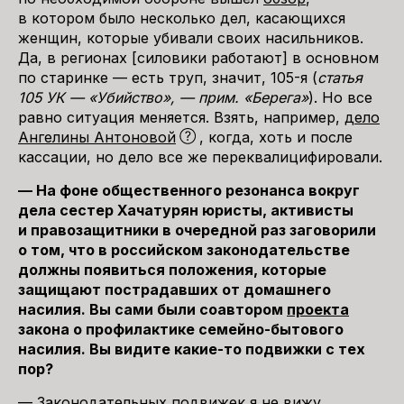
в котором было несколько дел, касающихся
женщин, которые убивали своих насильников.
Да, в регионах [силовики работают] в основном
по старинке — есть труп, значит, 105-я (
статья
105 УК — «Убийство», — прим. «Берега»
). Но все
равно ситуация меняется. Взять, например,
дело
Ангелины Антоновой
, когда, хоть и после
кассации, но дело все же переквалицифировали.
— На фоне общественного резонанса вокруг
дела сестер Хачатурян юристы, активисты
и правозащитники в очередной раз заговорили
о том, что в российском законодательстве
должны появиться положения, которые
защищают пострадавших от домашнего
насилия. Вы сами были соавтором
проекта
закона о профилактике семейно-бытового
насилия. Вы видите какие-то подвижки с тех
пор?
— Законодательных подвижек я не вижу