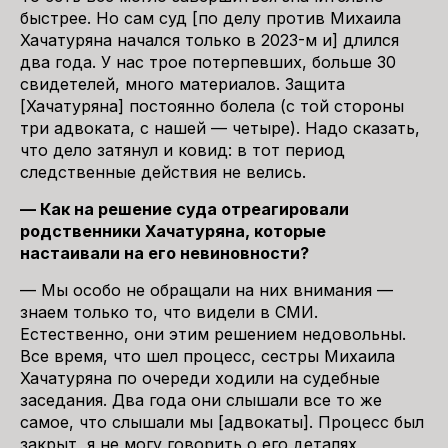
быстрее. Но сам суд [по делу против Михаила
Хачатуряна начался только в 2023-м и] длился
два года. У нас трое потерпевших, больше 30
свидетелей, много материалов. Защита
[Хачатуряна] постоянно болела (с той стороны
три адвоката, с нашей — четыре). Надо сказать,
что дело затянул и ковид: в тот период
следственные действия не велись.
— Как на решение суда отреагировали
родственники Хачатуряна, которые
настаивали на его невиновности?
— Мы особо не обращали на них внимания —
знаем только то, что видели в СМИ.
Естественно, они этим решением недовольны.
Все время, что шел процесс, сестры Михаила
Хачатуряна по очереди ходили на судебные
заседания. Два года они слышали все то же
самое, что слышали мы [адвокаты]. Процесс был
закрыт, я не могу говорить о его деталях,