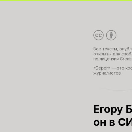
Все тексты, опуб
открыты для своб
по лицензии
Creat
«Берег» — это ко
журналистов.
Егору 
он в С