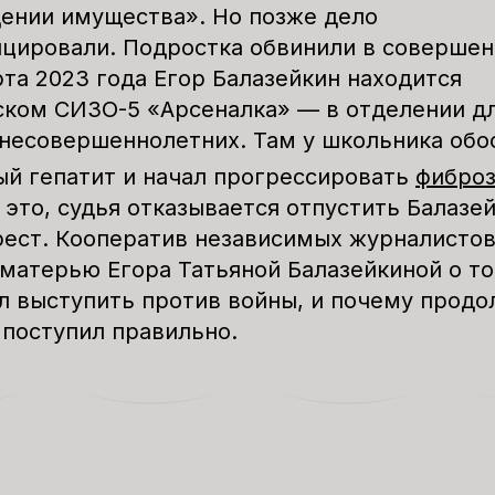
дении имущества»
. Но позже дело
цировали. Подростка обвинили в соверше
рта 2023 года Егор Балазейкин находится
ском СИЗО-5 «Арсеналка» — в отделении д
несовершеннолетних. Там у школьника обо
й гепатит и начал прогрессировать
фиброз
 это, судья отказывается отпустить Балазе
ест. Кооператив независимых журналистов
 матерью Егора Татьяной Балазейкиной о то
л выступить против войны, и почему продо
 поступил правильно.