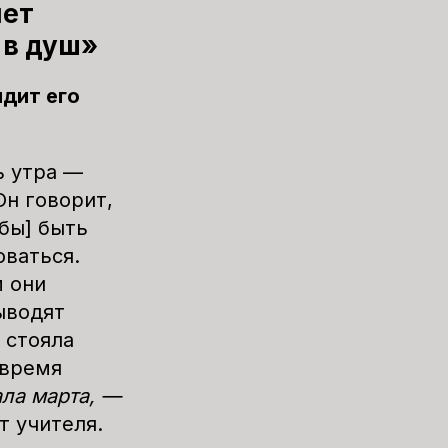
яет
 в душ»
ядит его
ь утра —
Он говорит,
обы] быть
оваться.
м они
ыводят
а стояла
 время
ала марта, —
т учителя.