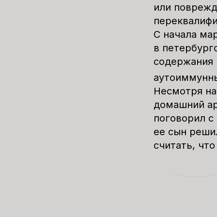
или повреж
переквалифи
С начала ма
в петербург
содержания 
аутоиммунны
Несмотря на
домашний ар
поговорил с
ее сын реши
считать, что