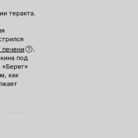
нии
теракта
.
ля
стрился
 печени
.
йкина под
 «Берег»
м, как
лжает