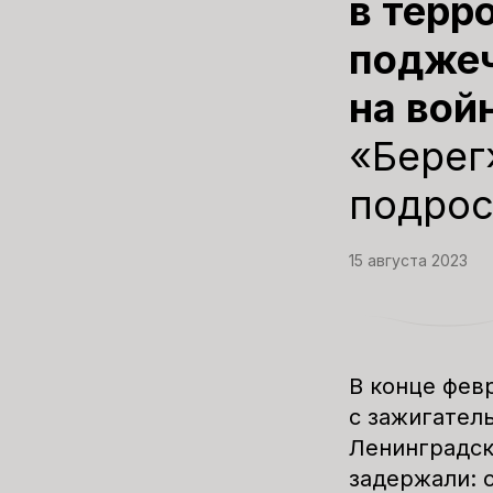
в терр
поджеч
на вой
«Берег
подрос
15 августа 2023
В конце фев
с зажигател
Ленинградск
задержали: 