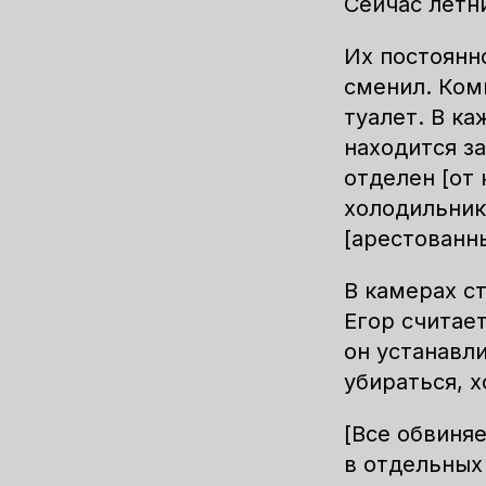
Сейчас летн
Их постоянн
сменил. Ком
туалет. В ка
находится за
отделен [от 
холодильник
[арестованны
В камерах с
Егор считает
он устанавли
убираться, х
[Все обвиня
в отдельных 