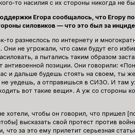
кого-то насилия с их стороны никогда не б
оддержки Егора
сообщалось
, что Егору п
тороны силовиков — что это был за инцид
ак-то разнеслось по интернету и многократ
 Они не угрожали, что сами будут его изби
насиловать, а пытались таким образом заст
от антивоенной позиции. Они говорили: «По
час и дальше будешь стоять на своем, ты ж
 не уедешь, а отправишься в СИЗО. И там у
ходить вот такие вещи». А уж со стороны к
не хотели, чтобы он говорил, что пришел [
чтобы] высказать свой протест против войн
, что за это ему прилетит серьезная стать