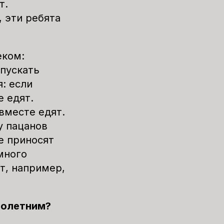
т.
, эти ребята
еком:
пускать
я: если
е едят.
вместе едят.
у пацанов
е приносят
много
т, например,
.
нолетним?
?