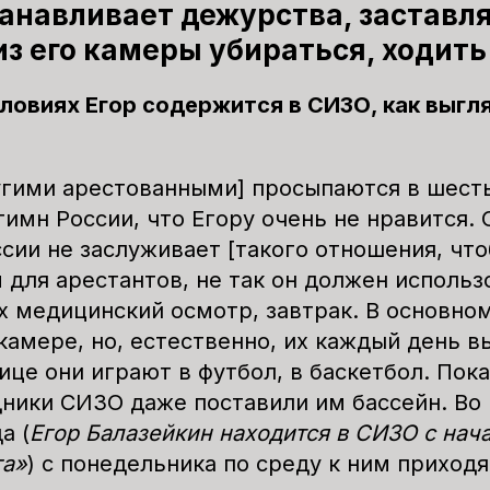
танавливает дежурства, заставл
из его камеры убираться, ходить
словиях Егор содержится в СИЗО, как выгл
угими арестованными] просыпаются в шест
имн России, что Егору очень не нравится. 
ссии не заслуживает [такого отношения, чт
 для арестантов, не так он должен использ
х медицинский осмотр, завтрак. В основно
камере, но, естественно, их каждый день в
лице они играют в футбол, в баскетбол. Пок
дники СИЗО даже поставили им бассейн. Во
а (
Егор Балазейкин находится в СИЗО с нач
га»
) с понедельника по среду к ним приходя