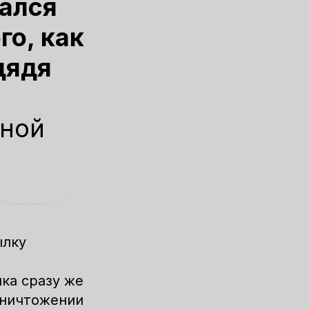
тался
го, как
дядя
иной
лку
ка сразу же
ничтожении