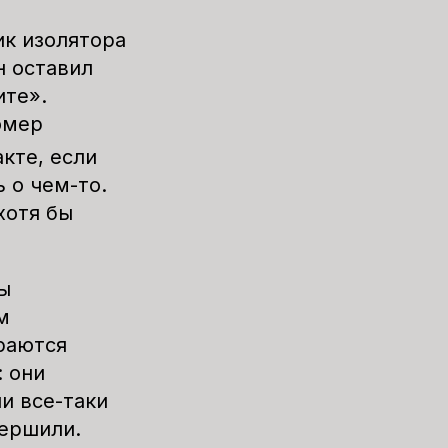
ик изолятора
н оставил
ите».
омер
акте, если
 о чем-то.
хотя бы
ы
м
араются
 они
и все-таки
вершили.