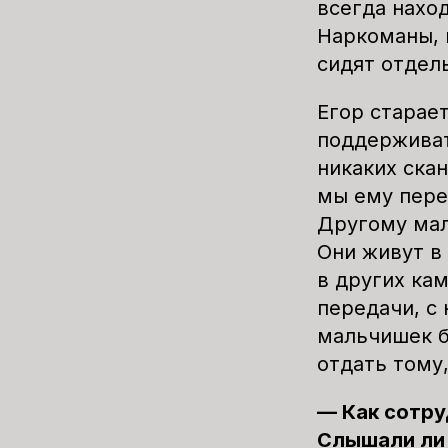
всегда наход
Наркоманы
,
сидят отдел
Егор старает
поддерживат
никаких скан
мы ему пере
Другому мал
Они живут в
в других ка
передачи, с 
мальчишек б
отдать тому
— Как сотру
Слышали ли 