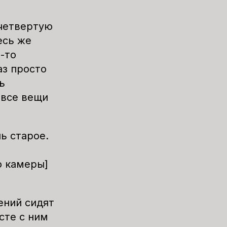
 четвертую
есь же
-то
аз просто
ь
 все вещи
ь старое.
о камеры]
ений сидят
сте с ним