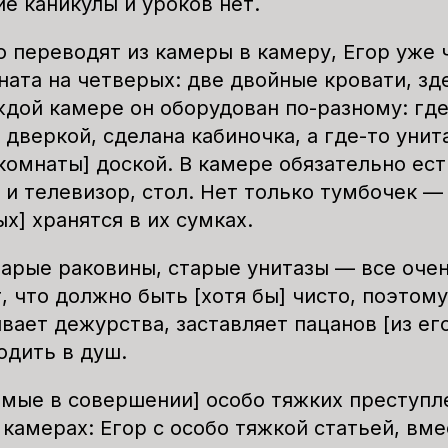
ие каникулы и уроков нет.
о переводят из камеры в камеру, Егор уже
ната на четверых: две двойные кровати, зд
ждой камере он оборудован по-разному: где
 дверкой, сделана кабиночка, а где-то унит
комнаты] доской. В камере обязательно ест
 и телевизор, стол. Нет только тумбочек —
х] хранятся в их сумках.
тарые раковины, старые унитазы — все очен
, что должно быть [хотя бы] чисто, поэтому
вает дежурства, заставляет пацанов [из ег
одить в душ.
емые в совершении] особо тяжких преступл
камерах: Егор с особо тяжкой статьей, вме