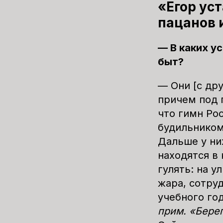
«Егор ус
пацанов 
— В каких у
быт?
— Они [с др
причем под г
что гимн Ро
будильником
Дальше у ни
находятся в 
гулять: на у
жара, сотру
учебного год
прим.
«Бере