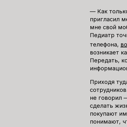
— Как тольк
пригласил м
мне свой мо
Педиатр точ
телефона,
в
возникает ка
Передать, ко
информационн
Приходя туд
сотрудников
не говорил 
сделать жиз
покупают им 
понимают, ч