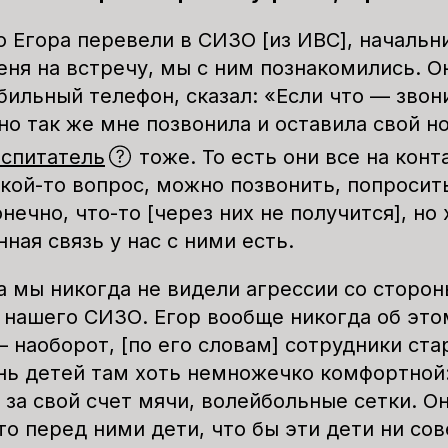
о Егора перевели в СИЗО [из ИВС], начальн
еня на встречу, мы с ним познакомились. О
бильный телефон, сказал: «Если что — звон
но так же мне позвонила и оставила свой н
оспитатель
тоже. То есть они все на конт
кой-то вопрос, можно позвонить, попросить
нечно, что-то [через них не получится], но 
ая связь у нас с ними есть.
а мы никогда не видели агрессии со сторон
 нашего СИЗО. Егор вообще никогда об это
— наоборот, [по его словам] сотрудники ст
нь детей там хоть немножечко комфортной:
за свой счет мячи, волейбольные сетки. Он
то перед ними дети, что бы эти дети ни со