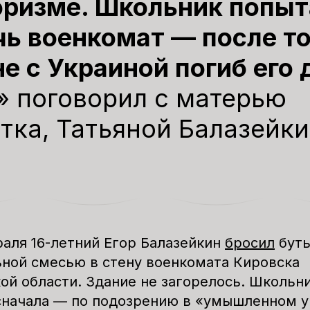
оризме. Школьник попы
ь военкомат — после то
не с Украиной погиб его 
» поговорил с матерью
тка, Татьяной Балазейк
раля 16-летний Егор Балазейкин
бросил
буты
ьной смесью в стену военкомата
Кировска
ой области. Здание не загорелось. Школьни
сначала — по подозрению в
«умышленном у