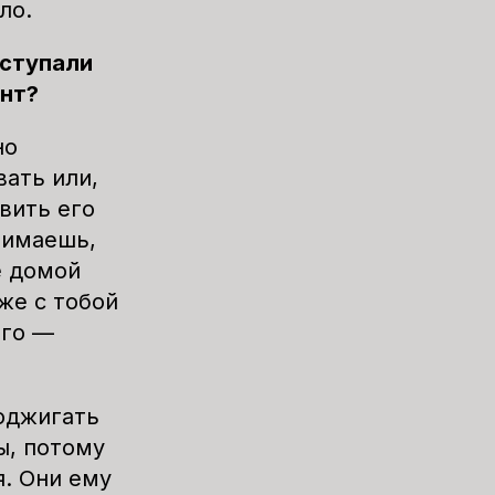
ыло.
оступали
ент?
но
вать или,
авить его
нимаешь,
е домой
же с тобой
ого —
поджигать
ы, потому
я. Они ему