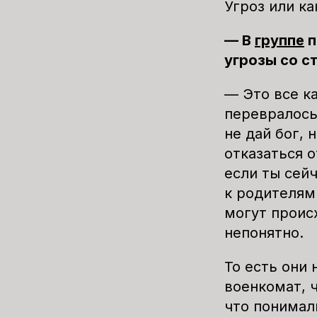
Угроз или ка
— В
группе
п
угрозы со с
— Это все к
перевралось.
не дай бог, 
отказаться 
если ты сей
к родителям
могут проис
непонятно.
То есть они 
военкомат, 
что понимали