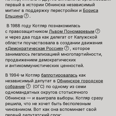
первый в истории Обнинска независимый
митинг в поддержку перестройки и
Бориса
Ельцина
.
В 1988 году Котляр познакомилась
с правозащитником
Львом Пономаревым
и через два года как делегат от Калужской
области поучаствовала в создании движения
«Демократическая Россия»
, которое
занималось легализацией многопартийности,
продвижением демократических
и антикоммунистических ценностей.
В 1994-м Котляр
баллотировалась
как
независимый депутат в
Обнинское городское
собрание
(ОГС) по одному из семи
одномандатных округов стотысячного
Обнинска — и выиграла выборы. Котляр сразу
решила, что не хочет быть бесполезным
чиновником. Вот как она вспоминает свой
первый депутатский срок: