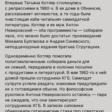
Впервые Татьяна Котляр столкнулась
с репрессиями в 1980-х. В ее доме в Обнинске,
рассказывает активистка, в те годы была
«настоящая изба-читальня» самиздатной
литературы. Котляр и ее муж Антон
Неверовский — оба программисты — собирали
«все, что можно было достать»: произведения
Михаила Булгакова и Андрея Синявского,
неподцензурные издания братьев Стругацких.
Одновременно Котляр помогала
политзаключенным: собирала деньги для
их семьей, передавала в колонии посылки
с продуктами и литературой. В мае 1982-го к ней
домой пришли сотрудники КГБ. Самиздат
супруги успели раздать: знакомые предупредили
их о готовящемся обыске. Но философские
рукописи Антона Неверовского остались — пара
не ожидала, что они заинтересуют
сотрудников КГБ. В записях силовики
обнаружили сатирические стихи про советскую