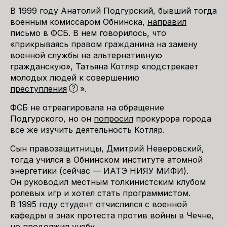
В 1999 году Анатолий Подгурский, бывший тогда
военным комиссаром Обнинска,
направил
письмо в ФСБ. В нем говорилось, что
«прикрываясь правом гражданина на замену
военной службы на альтернативную
гражданскую», Татьяна Котляр «подстрекает
молодых людей к совершению
преступления
».
ФСБ не отреагировала на обращение
Подгурского, но он
попросил
прокурора города
все же изучить деятельность Котляр.
Сын правозащитницы, Дмитрий Неверовский,
тогда учился в Обнинском институте атомной
энергетики (сейчас — ИАТЭ НИЯУ МИФИ).
Он руководил местным толкинистским клубом
ролевых игр и хотел стать программистом.
В 1995 году студент отчислился с военной
кафедры в знак протеста против войны в Чечне,
но продолжил учебу.