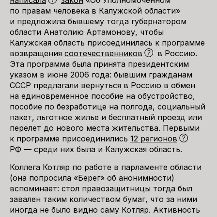
написала
закон
«Об Уполномоченном
по правам человека в Калужской области»
и предложила бывшему тогда губернатором
области Анатолию Артамонову, чтобы
Калужская область присоединилась к программе
возвращения
соотечественников
в Россию.
Эта программа была принята президентским
указом в июне 2006 года: бывшим гражданам
СССР предлагали вернуться в Россию в обмен
на единовременное пособие на обустройство,
пособие по безработице на полгода, социальный
пакет, льготное жилье и бесплатный проезд или
перелет до нового места жительства. Первыми
к программе присоединились
12 регионов
РФ — среди них была и Калужская область.
Коллега Котляр по работе в парламенте области
(она попросила «Берег» об анонимности)
вспоминает: стол правозащитницы тогда был
завален таким количеством бумаг, что за ними
иногда не было видно саму Котляр. Активность